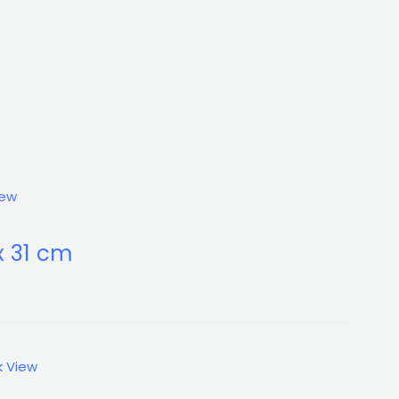
iew
 31 cm
k View