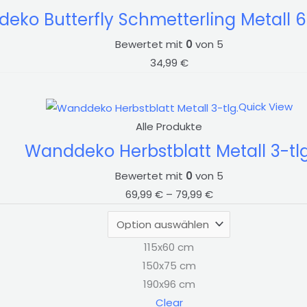
eko Butterfly Schmetterling Metall 
Bewertet mit
0
von 5
34,99
€
Preisspanne:
Quick View
69,99 €
Alle Produkte
bis
Wanddeko Herbstblatt Metall 3-tlg
79,99 €
Bewertet mit
0
von 5
69,99
€
–
79,99
€
115x60 cm
150x75 cm
190x96 cm
Clear