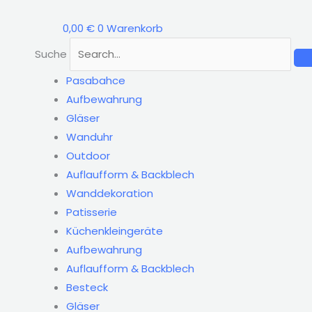
Zum
Inhalt
0,00
€
0
Warenkorb
springen
Suche
Pasabahce
Aufbewahrung
Gläser
Wanduhr
Outdoor
Auflaufform & Backblech
Wanddekoration
Patisserie
Küchenkleingeräte
Aufbewahrung
Auflaufform & Backblech
Besteck
Gläser