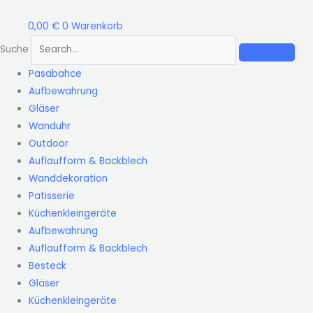
Zum
Outdoor-
Inhalt
Küchenofen
0,00
€
0
Warenkorb
springen
Terrassenofen
Suche
Guss
Pasabahce
Menge
Aufbewahrung
Gläser
Wanduhr
Outdoor
Auflaufform & Backblech
Wanddekoration
Patisserie
Küchenkleingeräte
Aufbewahrung
Auflaufform & Backblech
Besteck
Gläser
Küchenkleingeräte