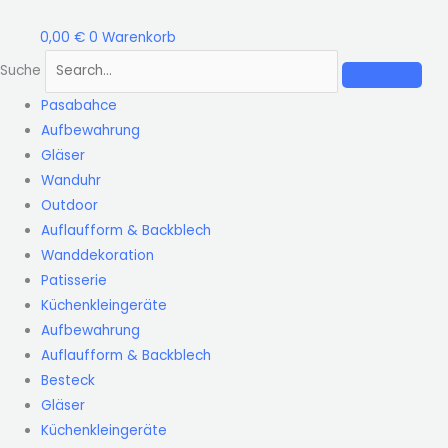
Zum
Inhalt
0,00
€
0
Warenkorb
springen
Suche
Pasabahce
Aufbewahrung
Gläser
Wanduhr
Outdoor
Auflaufform & Backblech
Wanddekoration
Patisserie
Küchenkleingeräte
Aufbewahrung
Auflaufform & Backblech
Besteck
Gläser
Küchenkleingeräte