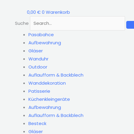
Zum
Pasabahce
Inhalt
52820
0,00
€
0
Warenkorb
springen
Timeless
Suche
Longdrinkgläser
Pasabahce
295ml
Aufbewahrung
4er
Gläser
Set
Wanduhr
Menge
Outdoor
Auflaufform & Backblech
Wanddekoration
Patisserie
Küchenkleingeräte
Aufbewahrung
Auflaufform & Backblech
Besteck
Gläser