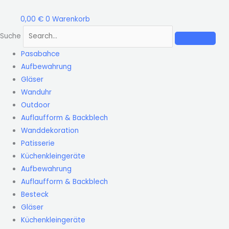
Zum
Pasabahce
Inhalt
59133
0,00
€
0
Warenkorb
springen
Borcam
Suche
runde
Pasabahce
Kasserole
Aufbewahrung
Auflaufform
Gläser
mit
Wanduhr
Deckel
Outdoor
840ml
Auflaufform & Backblech
Menge
Wanddekoration
Patisserie
Küchenkleingeräte
Aufbewahrung
Auflaufform & Backblech
Besteck
Gläser
Küchenkleingeräte