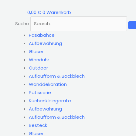
Zum
Inhalt
0,00
€
0
Warenkorb
springen
Suche
Pasabahce
Aufbewahrung
Gläser
Wanduhr
Outdoor
Auflaufform & Backblech
Wanddekoration
Patisserie
Küchenkleingeräte
Aufbewahrung
Auflaufform & Backblech
Besteck
Gläser