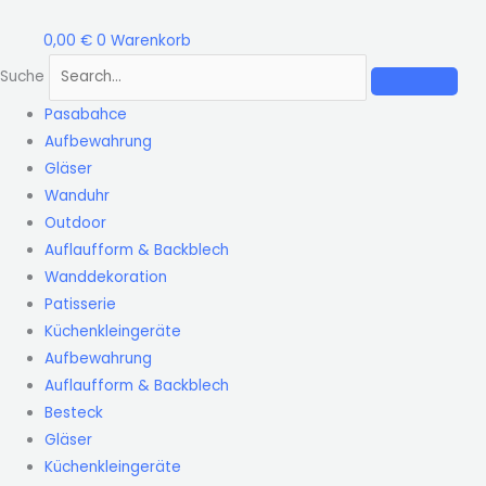
Zum
Inhalt
0,00
€
0
Warenkorb
springen
Suche
Pasabahce
Aufbewahrung
Gläser
Wanduhr
Outdoor
Auflaufform & Backblech
Wanddekoration
Patisserie
Küchenkleingeräte
Aufbewahrung
Auflaufform & Backblech
Besteck
Gläser
Küchenkleingeräte