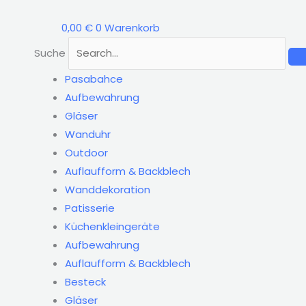
Zum
Vip
Inhalt
Ahmet
0,00
€
0
Warenkorb
springen
VP-
Suche
117
Pasabahce
Vorratsbehälter
Aufbewahrung
5er-
Gläser
Set
Wanduhr
Weiß/Kupfer
Outdoor
Menge
Auflaufform & Backblech
Wanddekoration
Patisserie
Küchenkleingeräte
Aufbewahrung
Auflaufform & Backblech
Besteck
Gläser